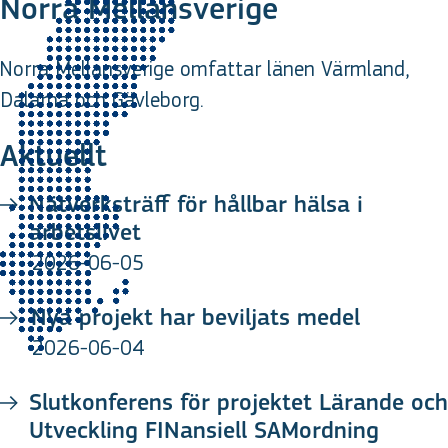
Norra Mellansverige
Norra Mellansverige omfattar länen Värmland,
Dalarna och Gävleborg.
Aktuellt
Nätverksträff för hållbar hälsa i
arbetslivet
2026-06-05
Nya projekt har beviljats medel
2026-06-04
Slutkonferens för projektet Lärande och
Utveckling FINansiell SAMordning