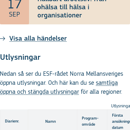
17
ohälsa till hälsa i
SEP
organisationer
Visa alla händelser
Utlysningar
Nedan så ser du ESF-rådet Norra Mellansveriges
öppna utlysningar. Och här kan du se
samtliga
öppna och stängda utlysningar
för alla regioner.
Utlysningar
Första
Program­
Diarienr.
Namn
ansökning
område
datum