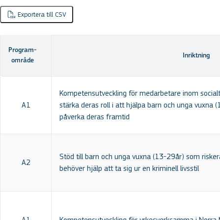
Exportera till CSV
Program­
Inriktning
område
Kompetensutveckling för medarbetare inom socialtj
A1
stärka deras roll i att hjälpa barn och unga vuxna
påverka deras framtid
Stöd till barn och unga vuxna (13-29år) som riskera
A2
behöver hjälp att ta sig ur en kriminell livsstil
A1
Kompetensutveckling för yrkesverksamma i Norra 