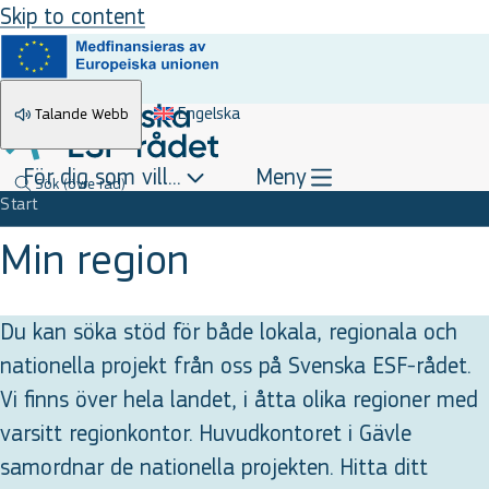
Skip to content
Engelska
Talande Webb
För dig som vill...
Meny
Sök
(övre rad)
Start
Min region
Du kan söka stöd för både lokala, regionala och
nationella projekt från oss på Svenska ESF-rådet.
Vi finns över hela landet, i åtta olika regioner med
varsitt regionkontor. Huvudkontoret i Gävle
samordnar de nationella projekten. Hitta ditt