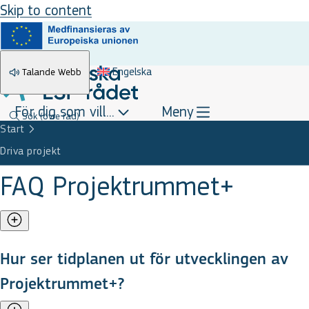
Skip to content
Engelska
Talande Webb
För dig som vill...
Meny
Sök
(övre rad)
Start
Driva projekt
FAQ Projektrummet+
Hur ser tidplanen ut för utvecklingen av
Projektrummet+?