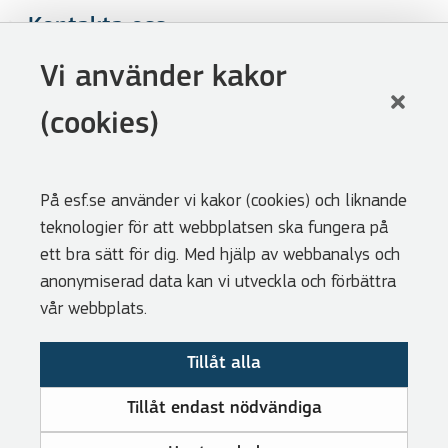
Kontakta oss
Följ oss
Vi använder kakor
LinkedIn
(cookies)
Facebook
Youtube
På esf.se använder vi kakor (cookies) och liknande
Nyhetsbrev
teknologier för att webbplatsen ska fungera på
Genvägar
ett bra sätt för dig. Med hjälp av webbanalys och
anonymiserad data kan vi utveckla och förbättra
Webbshoppen
vår webbplats.
Lediga tjänster
Tillåt alla
Press
Cookies
Tillåt endast nödvändiga
Visselblåsarfunktion