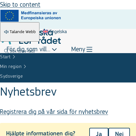
Skip to content
Engelska
Talande Webb
För dig som vill...
Meny
Sök
(övre rad)
Start
Min region
Sydsverige
Nyhetsbrev
Registrera dig på vår sida för nyhetsbrev
Hjälpte informationen dig?
Ja
Nej