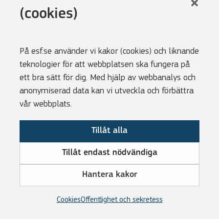
LinkedIn
(cookies)
Facebook
Youtube
På esf.se använder vi kakor (cookies) och liknande
Nyhetsbrev
teknologier för att webbplatsen ska fungera på
Genvägar
ett bra sätt för dig. Med hjälp av webbanalys och
anonymiserad data kan vi utveckla och förbättra
Webbshoppen
vår webbplats.
Lediga tjänster
Tillåt alla
Press
Cookies
Tillåt endast nödvändiga
Visselblåsarfunktion
Hantera kakor
Tillgänglighetsredogörelse
Om GDPR
Cookies
Offentlighet och sekretess
RSS och prenumeration