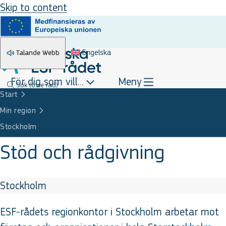
Skip to content
Engelska
Talande Webb
För dig som vill...
Meny
Sök
(övre rad)
Start
Min region
Stockholm
Stöd och rådgivning
Stockholm
ESF-rådets regionkontor i Stockholm arbetar mot