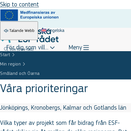
Skip to content
Engelska
Talande Webb
För dig som vill...
Meny
Sök
(övre rad)
Start
Min region
Småland och Öarna
Våra prioriteringar
Jönköpings, Kronobergs, Kalmar och Gotlands län
Vilka typer av projekt som får bidrag från ESF-