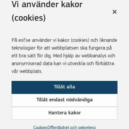
Följ oss
Vi använder kakor
LinkedIn
(cookies)
Facebook
Youtube
På esf.se använder vi kakor (cookies) och liknande
Nyhetsbrev
teknologier för att webbplatsen ska fungera på
Genvägar
ett bra sätt för dig. Med hjälp av webbanalys och
anonymiserad data kan vi utveckla och förbättra
Webbshoppen
vår webbplats.
Lediga tjänster
Tillåt alla
Press
Cookies
Tillåt endast nödvändiga
Visselblåsarfunktion
Hantera kakor
Tillgänglighetsredogörelse
Om GDPR
Cookies
Offentlighet och sekretess