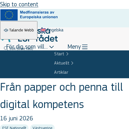
Skip to content
Engelska
Talande Webb
För dig som vill...
Meny
Sök
(övre rad)
Start
Aktuellt
Artiklar
Från papper och penna till
digital kompetens
16 juni 2026
ESF Nationellt
Västsverige