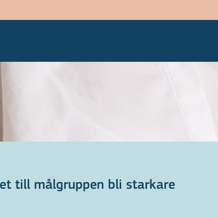
B vänder blicken mot den krimine
 till målgruppen bli starkare