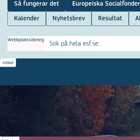
Så fungerar det
Europeiska Socialfonde
Kalender
Nyhetsbrev
Resultat
A
Webbplatssökning
Artikel
Från papper och penna till dig