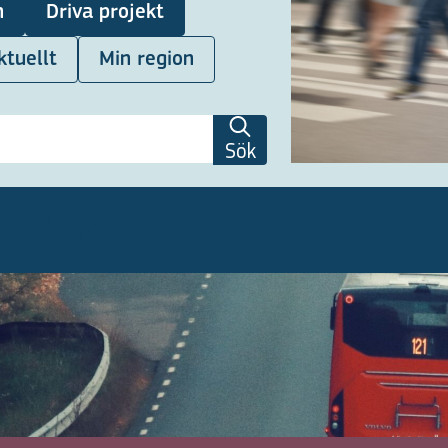
n
Driva projekt
ktuellt
Min region
Sök
ital kompetens