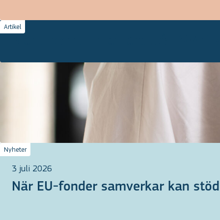
Artikel
När brott blir affärsidé –SMO
Nyheter
3 juli 2026
När EU-fonder samverkar kan stödet