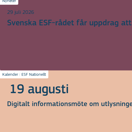
Nyheter
29 juli 2026
Svenska ESF-rådet får uppdrag at
Kalender
/
ESF Nationellt
19 augusti
Digitalt informationsmöte om utlysning