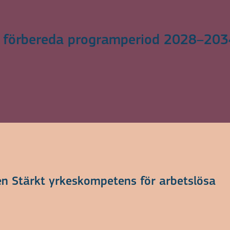
t förbereda programperiod 2028–203
en Stärkt yrkeskompetens för arbetslösa