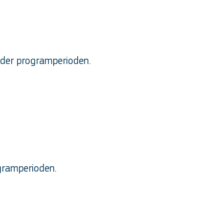
 under programperioden.
gramperioden.