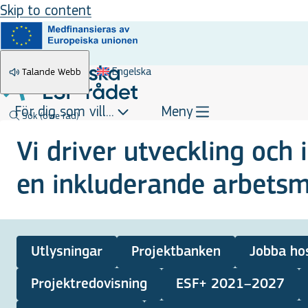
Skip to content
Engelska
Talande Webb
För dig som vill...
Meny
Sök
(övre rad)
Vi driver utveckling och 
en inkluderande arbets
Utlysningar
Projektbanken
Jobba ho
Projektredovisning
ESF+ 2021–2027