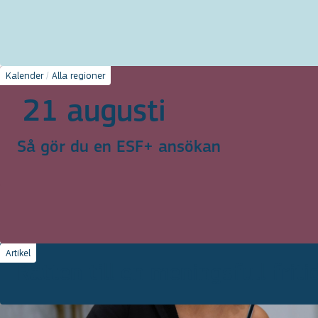
Kalender
/
Alla regioner
21 augusti
Så gör du en ESF+ ansökan
Artikel
Rätten till en meningsfull friti