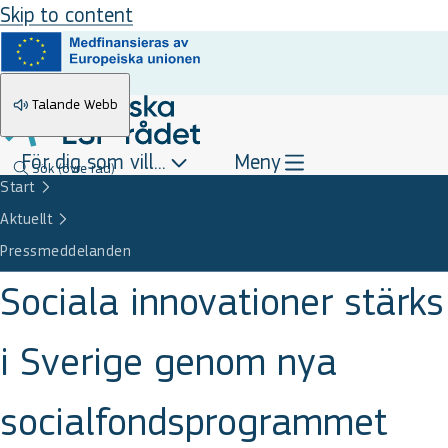
Skip to content
Talande Webb
För dig som vill...
Meny
Sök
(övre rad)
Start
Aktuellt
Pressmeddelanden
Sociala innovationer stärks
i Sverige genom nya
socialfondsprogrammet