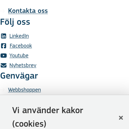
Kontakta oss
Följ oss
LinkedIn
Facebook
Youtube
Nyhetsbrev
Genvägar
Webbshoppen
Lediga tjänster
Press
Vi använder kakor
Cookies
(cookies)
Visselblåsarfunktion