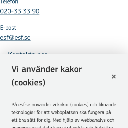
Telefon
020-33 33 90
E-post
esf@esf.se
Kontakta oss
Följ oss
Vi använder kakor
LinkedIn
(cookies)
Facebook
Youtube
På esf.se använder vi kakor (cookies) och liknande
Nyhetsbrev
teknologier för att webbplatsen ska fungera på
Genvägar
ett bra sätt för dig. Med hjälp av webbanalys och
anonymiserad data kan vi utveckla och förbättra