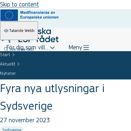
Skip to content
Talande Webb
För dig som vill...
Meny
Sök
(övre rad)
Start
Aktuellt
Nyheter
Fyra nya utlysningar i
Sydsverige
27 november 2023
Sydsverige