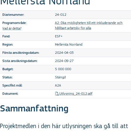
Mellersta Norrland
24-012
Diarienummer:
A2: Öka möjligheten till ett inkluderande och
Programområde:
hållbart arbetsliv för alla
Vad är detta?
ESF+
Fond:
Mellersta Norrland
Region:
2024-04-03
Första ansökningsdatum:
2024-09-27
Sista ansökningsdatum:
5 000 000
Budget:
Stängd
Status:
A2A
Specifikt mål:
Utlysning_24-012.pdf
Dokument:
Sammanfattning
Projektmedlen i den här utlysningen ska gå till att