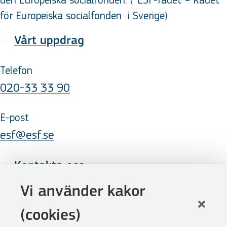
den Europeiska socialfonden. (*ESF-rådet = Rådet
för Europeiska socialfonden
i Sverige
)
Vårt uppdrag
Telefon
020-33 33 90
E-post
esf@esf.se
Kontakta oss
Följ oss
Vi använder kakor
LinkedIn
(cookies)
Facebook