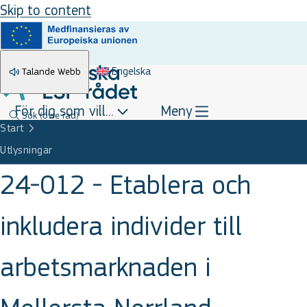
Skip to content
Engelska
Talande Webb
För dig som vill...
Meny
Sök
(övre rad)
Start
Utlysningar
24-012 - Etablera och
inkludera individer till
arbetsmarknaden i