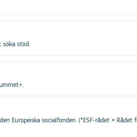
t söka stöd.
trummet+.
en Europeiska socialfonden. (*ESF-rådet = Rådet f