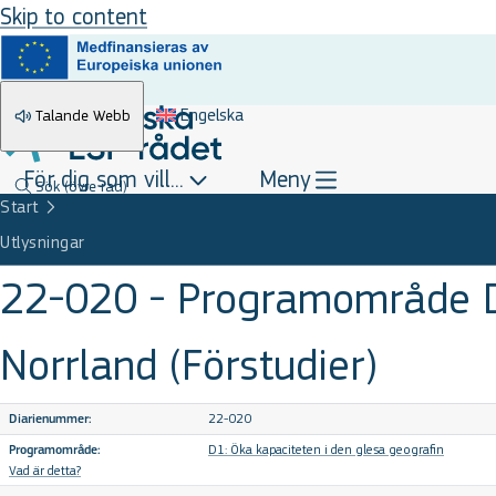
Skip to content
Engelska
Talande Webb
För dig som vill...
Meny
Sök
(övre rad)
Start
Utlysningar
22-020 - Programområde D:
Norrland (Förstudier)
22-020
Diarienummer:
D1: Öka kapaciteten i den glesa geografin
Programområde:
Vad är detta?