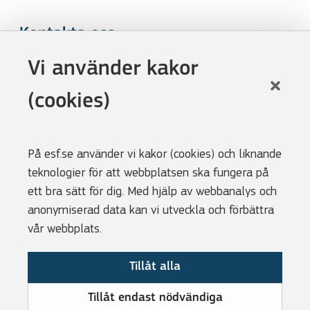
Kontakta oss
Följ oss
Vi använder kakor
LinkedIn
(cookies)
Facebook
Youtube
På esf.se använder vi kakor (cookies) och liknande
Nyhetsbrev
teknologier för att webbplatsen ska fungera på
Genvägar
ett bra sätt för dig. Med hjälp av webbanalys och
anonymiserad data kan vi utveckla och förbättra
Webbshoppen
vår webbplats.
Lediga tjänster
Tillåt alla
Press
Cookies
Tillåt endast nödvändiga