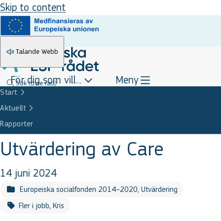
Skip to content
Talande Webb
För dig som vill...
Meny
Sök
(övre rad)
Start
Aktuellt
Rapporter
Utvärdering av Care
14 juni 2024
Europeiska socialfonden 2014–2020, Utvärdering
Fler i jobb, Kris