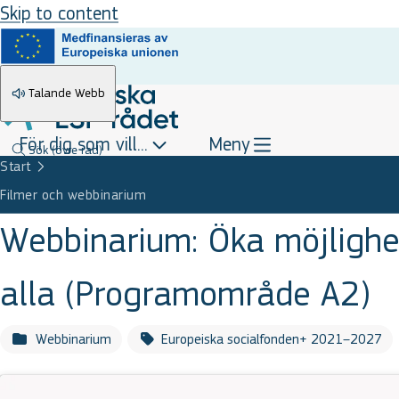
Skip to content
Talande Webb
För dig som vill...
Meny
Sök
(övre rad)
Start
Filmer och webbinarium
Webbinarium: Öka möjlighete
alla (Programområde A2)
Webbinarium
Europeiska socialfonden+ 2021–2027