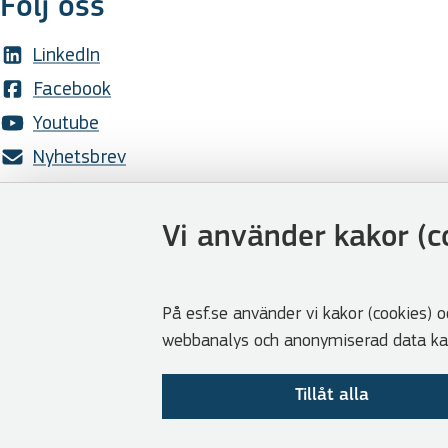
Följ oss
LinkedIn
Facebook
Youtube
Nyhetsbrev
Genvägar
Vi använder kakor (c
Webbshoppen
Lediga tjänster
Press
På esf.se använder vi kakor (cookies) o
webbanalys och anonymiserad data kan 
Cookies
Visselblåsarfunktion
Tillåt alla
Tillgänglighetsredogörelse
Om GDPR