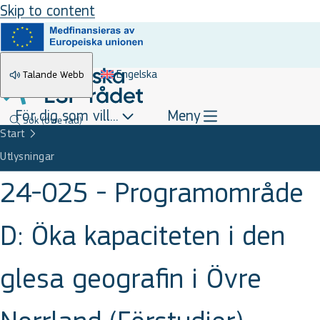
Skip to content
Engelska
Talande Webb
För dig som vill...
Meny
Sök
(övre rad)
Start
Utlysningar
24-025 - Programområde
D: Öka kapaciteten i den
glesa geografin i Övre