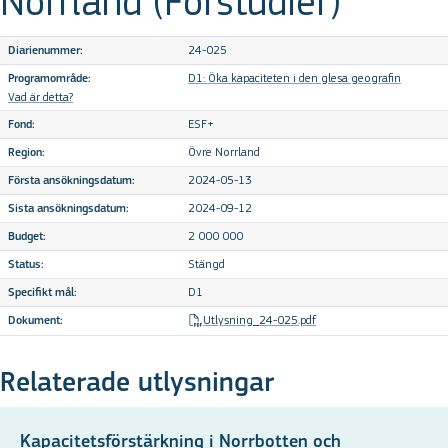
Norrland (Förstudier)
24-025
Diarienummer:
D1: Öka kapaciteten i den glesa geografin
Programområde:
Vad är detta?
ESF+
Fond:
Övre Norrland
Region:
2024-05-13
Första ansökningsdatum:
2024-09-12
Sista ansökningsdatum:
2 000 000
Budget:
Stängd
Status:
D1
Specifikt mål:
Utlysning_24-025.pdf
Dokument:
Relaterade utlysningar
Kapacitetsförstärkning i Norrbotten och