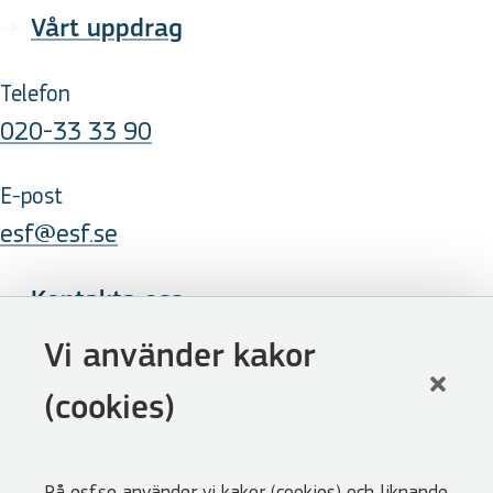
Vårt uppdrag
Telefon
020-33 33 90
E-post
esf@esf.se
Kontakta oss
Följ oss
Vi använder kakor
LinkedIn
(cookies)
Facebook
Youtube
På esf.se använder vi kakor (cookies) och liknande