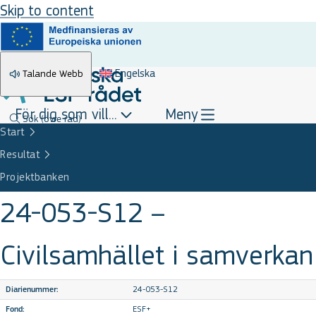
Skip to content
Engelska
Talande Webb
För dig som vill...
Meny
Sök
(övre rad)
Start
Resultat
Projektbanken
24-053-S12 –
Civilsamhället i samverkan
24-053-S12
Diarienummer:
ESF+
Fond: