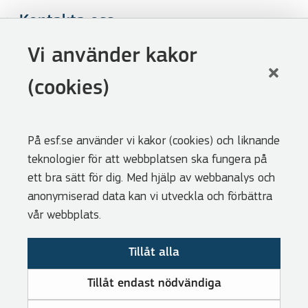
Kontakta oss
Följ oss
Vi använder kakor
LinkedIn
(cookies)
Facebook
Youtube
På esf.se använder vi kakor (cookies) och liknande
Nyhetsbrev
teknologier för att webbplatsen ska fungera på
Genvägar
ett bra sätt för dig. Med hjälp av webbanalys och
anonymiserad data kan vi utveckla och förbättra
Webbshoppen
vår webbplats.
Lediga tjänster
Tillåt alla
Press
Cookies
Tillåt endast nödvändiga
Visselblåsarfunktion