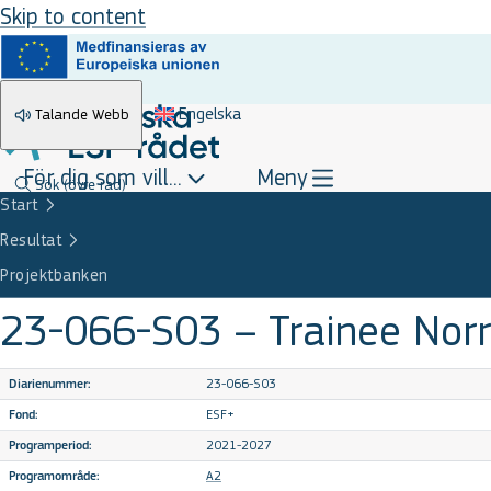
Skip to content
Engelska
Talande Webb
För dig som vill...
Meny
Sök
(övre rad)
Start
Resultat
Projektbanken
23-066-S03 – Trainee Norr
23-066-S03
Diarienummer:
ESF+
Fond:
2021-2027
Programperiod:
A2
Programområde: