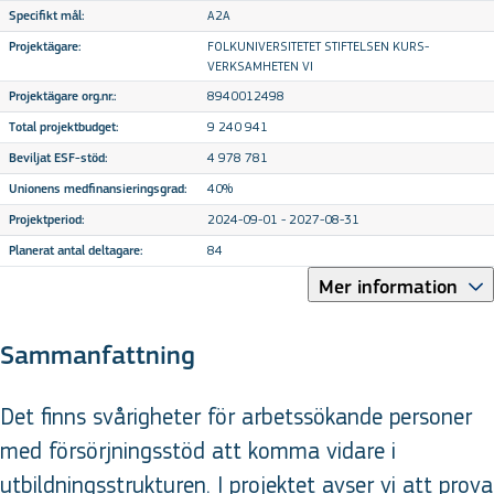
A2A
Specifikt mål:
FOLKUNIVERSITETET STIFTELSEN KURS-
Projektägare:
VERKSAMHETEN VI
8940012498
Projektägare org.nr.:
9 240 941
Total projektbudget:
4 978 781
Beviljat ESF-stöd:
40%
Unionens medfinansieringsgrad:
2024-09-01 - 2027-08-31
Projektperiod:
84
Planerat antal deltagare:
Mer information
Sammanfattning
Det finns svårigheter för arbetssökande personer
med försörjningsstöd att komma vidare i
utbildningsstrukturen. I projektet avser vi att prova