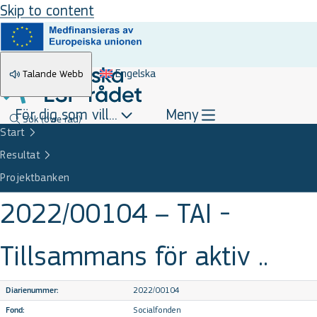
Skip to content
Engelska
Talande Webb
För dig som vill...
Meny
Sök
(övre rad)
Start
Resultat
Projektbanken
2022/00104 – TAI -
Tillsammans för aktiv ..
2022/00104
Diarienummer:
Socialfonden
Fond: