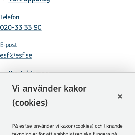
Telefon
020-33 33 90
E-post
esf@esf.se
Kontakta oss
Följ oss
Vi använder kakor
LinkedIn
(cookies)
Facebook
Youtube
På esf.se använder vi kakor (cookies) och liknande
Nyhetsbrev
teknologier för att webbplatsen ska fungera på