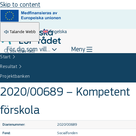
Skip to content
Engelska
Talande Webb
För dig som vill...
Meny
Sök
(övre rad)
Start
Resultat
Projektbanken
2020/00689 – Kompetent
förskola
2020/00689
Diarienummer:
Socialfonden
Fond: