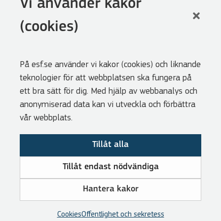
Vi använder kakor
LinkedIn
(cookies)
Facebook
Youtube
På esf.se använder vi kakor (cookies) och liknande
Nyhetsbrev
teknologier för att webbplatsen ska fungera på
Genvägar
ett bra sätt för dig. Med hjälp av webbanalys och
anonymiserad data kan vi utveckla och förbättra
Webbshoppen
vår webbplats.
Lediga tjänster
Tillåt alla
Press
Cookies
Tillåt endast nödvändiga
Visselblåsarfunktion
Hantera kakor
Tillgänglighetsredogörelse
Om GDPR
Cookies
Offentlighet och sekretess