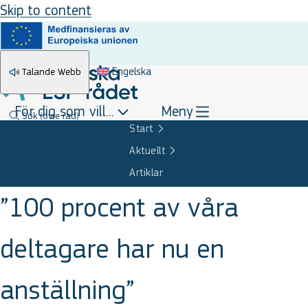
Skip to content
Engelska
Talande Webb
För dig som vill...
Meny
Sök
(övre rad)
Start
Aktuellt
Artiklar
”100 procent av våra
deltagare har nu en
anställning”