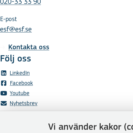
020-33 33 90
E-post
esf@esf.se
Kontakta oss
Följ oss
LinkedIn
Facebook
Youtube
Nyhetsbrev
Genvägar
Vi använder kakor (c
Webbshoppen