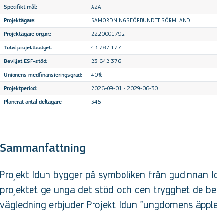
A2A
Specifikt mål:
SAMORDNINGSFÖRBUNDET SÖRMLAND
Projektägare:
2220001792
Projektägare org.nr.:
43 782 177
Total projektbudget:
23 642 376
Beviljat ESF-stöd:
40%
Unionens medfinansieringsgrad:
2026-09-01 - 2029-06-30
Projektperiod:
345
Planerat antal deltagare:
Sammanfattning
Projekt Idun bygger på symboliken från gudinnan I
projektet ge unga det stöd och den trygghet de be
vägledning erbjuder Projekt Idun ”ungdomens äpplen