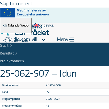
Skip to content
Engelska
Talande Webb
För dig som vill...
Meny
Sök
(övre rad)
Start
Resultat
Projektbanken
25-062-S07 – Idun
25-062-S07
Diarienummer:
ESF+
Fond:
2021-2027
Programperiod:
A2
Programområde: