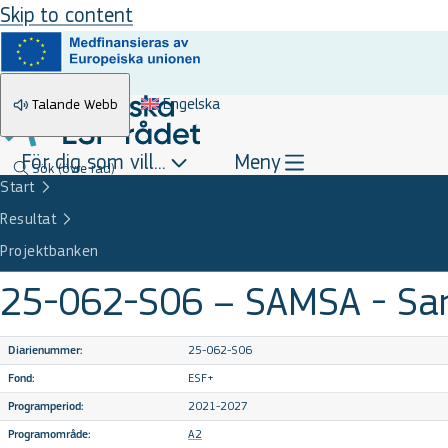
Skip to content
Engelska
Talande Webb
För dig som vill...
Meny
Sök
(övre rad)
Start
Resultat
Projektbanken
25-062-S06 – SAMSA - Samv
25-062-S06
Diarienummer:
ESF+
Fond:
2021-2027
Programperiod:
A2
Programområde: