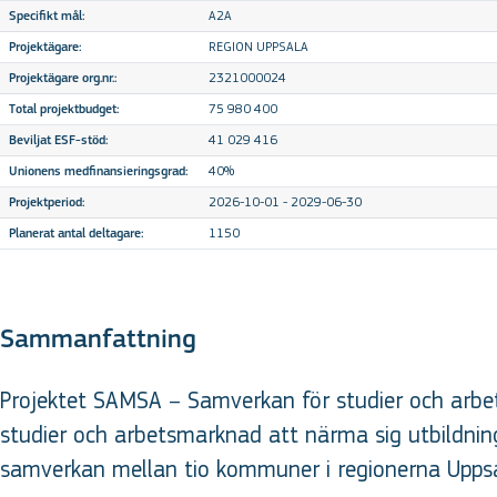
A2A
Specifikt mål:
REGION UPPSALA
Projektägare:
2321000024
Projektägare org.nr.:
75 980 400
Total projektbudget:
41 029 416
Beviljat ESF-stöd:
40%
Unionens medfinansieringsgrad:
2026-10-01 - 2029-06-30
Projektperiod:
1150
Planerat antal deltagare:
Sammanfattning
Projektet SAMSA – Samverkan för studier och arbete
studier och arbetsmarknad att närma sig utbildning
samverkan mellan tio kommuner i regionerna Uppsa