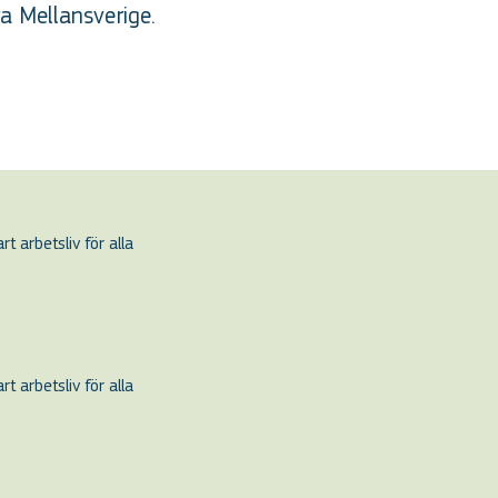
a Mellansverige.
t arbetsliv för alla
t arbetsliv för alla