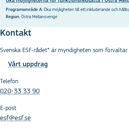
Öka möjligheterna för funktionsnedsatta i Östra Mell
Öka möjligheten till ett inkluderande och hållbar
Programområde A:
Östra Mellansverige
Region:
Kontakt
Svenska ESF-rådet* är myndigheten som förvaltar d
Vårt uppdrag
Telefon
020-33 33 90
E-post
esf@esf.se