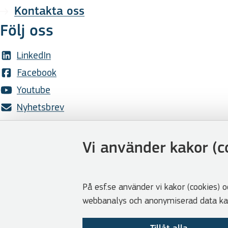
Kontakta oss
Följ oss
LinkedIn
Facebook
Youtube
Nyhetsbrev
Genvägar
Vi använder kakor (c
Webbshoppen
Lediga tjänster
Press
På esf.se använder vi kakor (cookies) o
webbanalys och anonymiserad data kan 
Cookies
Visselblåsarfunktion