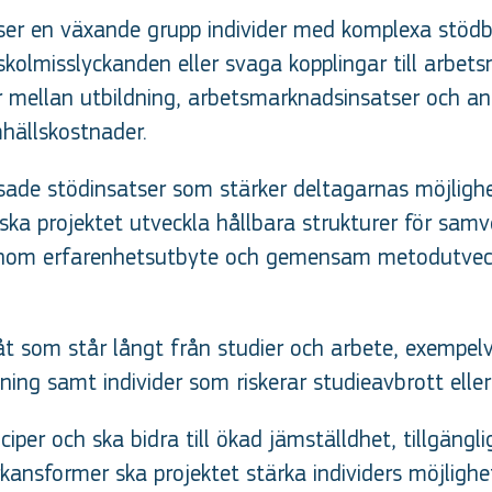
er en växande grupp individer med komplexa stödbeh
skolmisslyckanden eller svaga kopplingar till arbet
mellan utbildning, arbetsmarknadsinsatser och andra
hällskostnader.
de stödinsatser som stärker deltagarnas möjligheter
t ska projektet utveckla hållbara strukturer för s
Genom erfarenhetsutbyte och gemensam metodutveckl
 som står långt från studier och arbete, exempelvi
ing samt individer som riskerar studieavbrott eller
ciper och ska bidra till ökad jämställdhet, tillgäng
sformer ska projektet stärka individers möjlighete