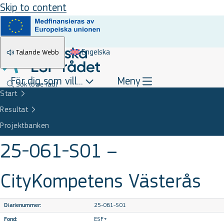
Skip to content
Engelska
Talande Webb
För dig som vill...
Meny
Sök
(övre rad)
Start
Resultat
Projektbanken
25-061-S01 –
CityKompetens Västerås
25-061-S01
Diarienummer:
ESF+
Fond: