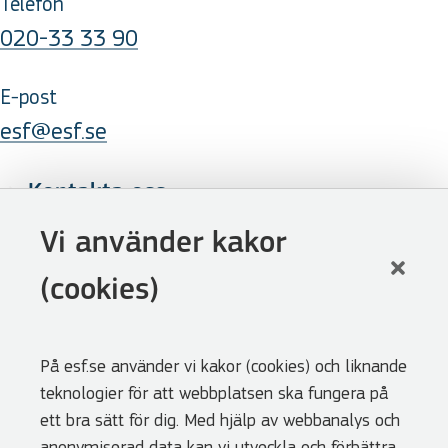
Telefon
020-33 33 90
E-post
esf@esf.se
Kontakta oss
Följ oss
Vi använder kakor
LinkedIn
(cookies)
Facebook
Youtube
På esf.se använder vi kakor (cookies) och liknande
Nyhetsbrev
teknologier för att webbplatsen ska fungera på
Genvägar
ett bra sätt för dig. Med hjälp av webbanalys och
anonymiserad data kan vi utveckla och förbättra