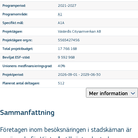
2021-2027
Programperiod:
A1
Programområde:
A1A
Specifikt mål:
Västerås Citysamverkan AB
Projektägare:
5565427456
Projektägare org.nr.:
17 766 168
Total projektbudget:
9 592 968
Beviljat ESF-stöd:
40%
Unionens medfinansieringsgrad:
2026-09-01 - 2029-06-30
Projektperiod:
512
Planerat antal deltagare:
Mer information
Sammanfattning
Företagen inom besöksnäringen i stadskärnan är