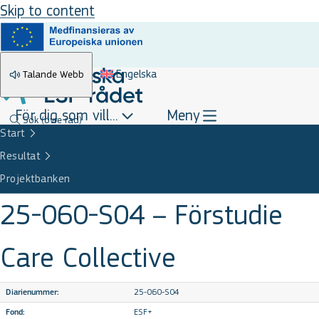
Skip to content
Engelska
Talande Webb
För dig som vill...
Meny
Sök
(övre rad)
Start
Resultat
Projektbanken
25-060-S04 – Förstudie
Care Collective
25-060-S04
Diarienummer:
ESF+
Fond: