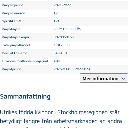
2021-2027
Programperiod:
A2
Programområde:
A2A
Specifikt mål:
KFUM DISTRIKT ÖST
Projektägare:
8020060169
Projektägare org.nr.:
1 017 500
Total projektbudget:
549 450
Beviljat ESF-stöd:
40%
Unionens medfinansieringsgrad:
2026-08-01 - 2027-02-01
Projektperiod:
Mer information
Sammanfattning
Utrikes födda kvinnor i Stockholmsregionen står
betydligt längre från arbetsmarknaden än andra