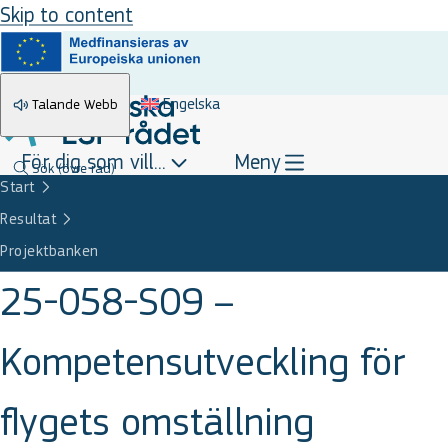
Skip to content
Engelska
Talande Webb
För dig som vill...
Meny
Sök
(övre rad)
Start
Resultat
Projektbanken
25-058-S09 –
Kompetensutveckling för
flygets omställning