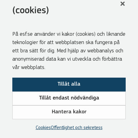
LinkedIn
(cookies)
Facebook
Youtube
På esf.se använder vi kakor (cookies) och liknande
Nyhetsbrev
teknologier för att webbplatsen ska fungera på
Genvägar
ett bra sätt för dig. Med hjälp av webbanalys och
anonymiserad data kan vi utveckla och förbättra
Webbshoppen
vår webbplats.
Lediga tjänster
Tillåt alla
Press
Cookies
Tillåt endast nödvändiga
Visselblåsarfunktion
Hantera kakor
Tillgänglighetsredogörelse
Om GDPR
Cookies
Offentlighet och sekretess
RSS och prenumeration