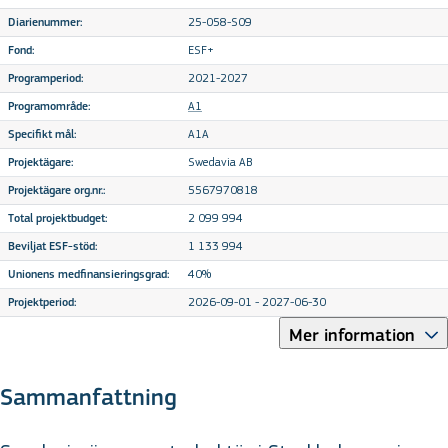
25-058-S09
Diarienummer:
ESF+
Fond:
2021-2027
Programperiod:
A1
Programområde:
A1A
Specifikt mål:
Swedavia AB
Projektägare:
5567970818
Projektägare org.nr.:
2 099 994
Total projektbudget:
1 133 994
Beviljat ESF-stöd:
40%
Unionens medfinansieringsgrad:
2026-09-01 - 2027-06-30
Projektperiod:
Mer information
Sammanfattning