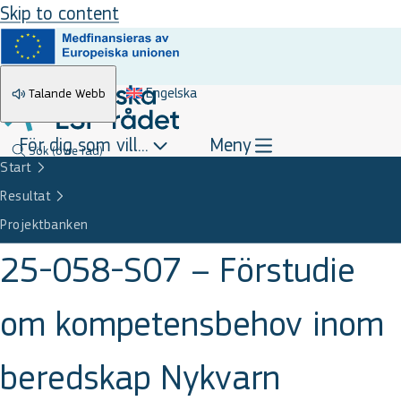
Skip to content
Engelska
Talande Webb
För dig som vill...
Meny
Sök
(övre rad)
Start
Resultat
Projektbanken
25-058-S07 – Förstudie
om kompetensbehov inom
beredskap Nykvarn