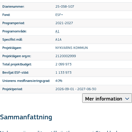
25-058-S07
Diarienummer:
ESF+
Fond:
2021-2027
Programperiod:
A1
Programområde:
A1A
Specifikt mål:
NYKVARNS KOMMUN
Projektägare:
2120002999
Projektägare org.nr.:
2 099 973
Total projektbudget:
1 133 973
Beviljat ESF-stöd:
40%
Unionens medfinansieringsgrad:
2026-09-01 - 2027-06-30
Projektperiod:
Mer information
Sammanfattning