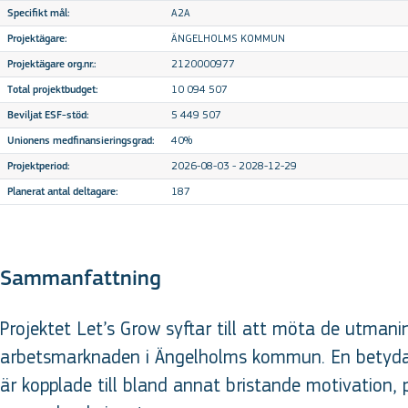
A2A
Specifikt mål:
ÄNGELHOLMS KOMMUN
Projektägare:
2120000977
Projektägare org.nr.:
10 094 507
Total projektbudget:
5 449 507
Beviljat ESF-stöd:
40%
Unionens medfinansieringsgrad:
2026-08-03 - 2028-12-29
Projektperiod:
187
Planerat antal deltagare:
Sammanfattning
Projektet Let’s Grow syftar till att möta de utmani
arbetsmarknaden i Ängelholms kommun. En betydand
är kopplade till bland annat bristande motivation, p