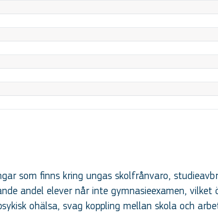
ngar som finns kring ungas skolfrånvaro, studieavbr
e andel elever når inte gymnasieexamen, vilket ök
sykisk ohälsa, svag koppling mellan skola och arbets