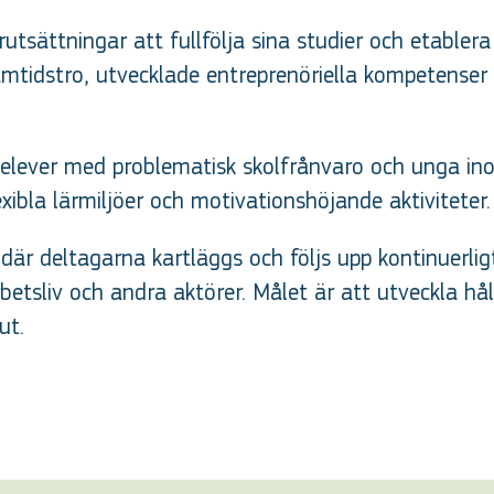
tsättningar att fullfölja sina studier och etablera 
amtidstro, utvecklade entreprenöriella kompetense
elever med problematisk skolfrånvaro och unga i
xibla lärmiljöer och motivationshöjande aktiviteter.
 där deltagarna kartläggs och följs upp kontinuerli
etsliv och andra aktörer. Målet är att utveckla hå
ut.