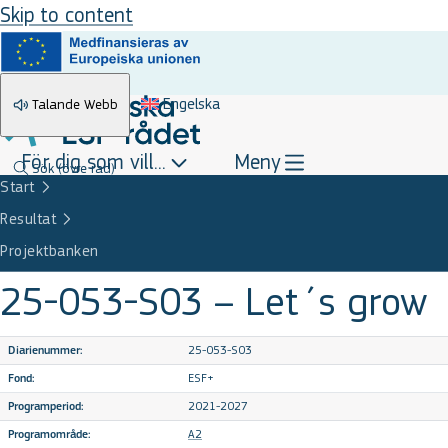
Skip to content
Engelska
Talande Webb
För dig som vill...
Meny
Sök
(övre rad)
Start
Resultat
Projektbanken
25-053-S03 – Let´s grow
25-053-S03
Diarienummer:
ESF+
Fond:
2021-2027
Programperiod:
A2
Programområde: