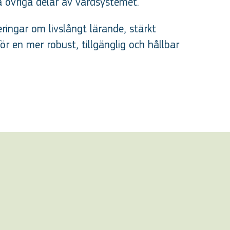
på övriga delar av vårdsystemet.
eringar om livslångt lärande, stärkt
r en mer robust, tillgänglig och hållbar