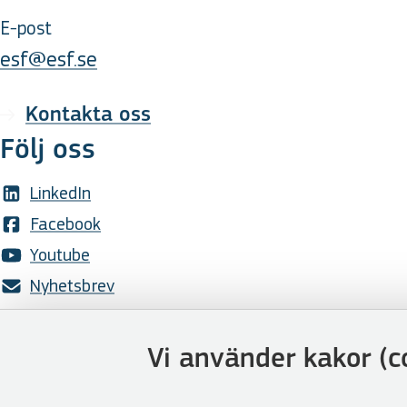
E-post
esf@esf.se
Kontakta oss
Följ oss
LinkedIn
Facebook
Youtube
Nyhetsbrev
Genvägar
Vi använder kakor (c
Webbshoppen
Lediga tjänster