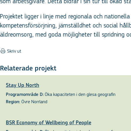
som arbetsgivare. Detta bidrar i sin tur till ökad 
Projektet ligger i linje med regionala och nationell
kompetensförsörjning, jämställdhet och social håll
äldreomsorg, med goda möjligheter till spridning o
Skriv ut
Relaterade projekt
Stay Up North
Öka kapaciteten i den glesa geografin
Programområde D:
Övre Norrland
Region:
BSR Economy of Wellbeing of People