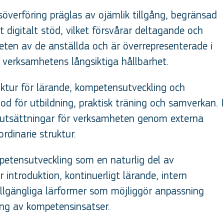
söverföring präglas av ojämlik tillgång, begränsad
gt digitalt stöd, vilket försvårar deltagande och
teten av de anställda och är överrepresenterade i
h verksamhetens långsiktiga hållbarhet.
ktur för lärande, kompetensutveckling och
d för utbildning, praktisk träning och samverkan. I
förutsättningar för verksamheten genom externa
rdinarie struktur.
etensutveckling som en naturlig del av
ntroduktion, kontinuerligt lärande, intern
tillgängliga lärformer som möjliggör anpassning
ning av kompetensinsatser.