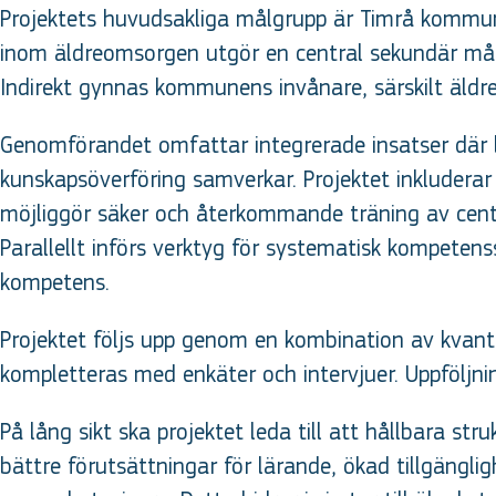
Projektets huvudsakliga målgrupp är Timrå kommun
inom äldreomsorgen utgör en central sekundär mål
Indirekt gynnas kommunens invånare, särskilt äldr
Genomförandet omfattar integrerade insatser där lä
kunskapsöverföring samverkar. Projektet inkluderar 
möjliggör säker och återkommande träning av cent
Parallellt införs verktyg för systematisk kompeten
kompetens.
Projektet följs upp genom en kombination av kvantit
kompletteras med enkäter och intervjuer. Uppföljnin
På lång sikt ska projektet leda till att hållbara s
bättre förutsättningar för lärande, ökad tillgängli