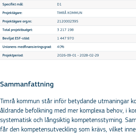
D1
Specifikt mål:
TIMRÅ KOMMUN
Projektägare:
2120002395
Projektägare org.nr.:
3 217 198
Total projektbudget:
1 447 970
Beviljat ESF-stöd:
40%
Unionens medfinansieringsgrad:
2026-09-01 - 2028-02-29
Projektperiod:
Sammanfattning
Timrå kommun står inför betydande utmaningar kop
åldrande befolkning med mer komplexa behov, i kom
systematisk och långsiktig kompetensstyrning. Samtid
får den kompetensutveckling som krävs, vilket inneb