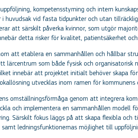
, uppföljning, kompetensstyrning och intern kunskap
er i huvudsak vid fasta tidpunkter och utan tillräckli
erar att särskilt påverka kvinnor, som utgör majori
nebär detta risker för kvalitet, patientsäkerhet oc
enom att etablera en sammanhållen och hållbar stru
tt lärcentrum som både fysisk och organisatorisk no
ilket innebär att projektet initialt behöver skapa 
 lokallösning utvecklas inom ramen för kommunens o
ens omställningsförmåga genom att integrera komp
kla och implementera en sammanhållen modell för i
ng. Särskilt fokus läggs på att skapa flexibla och 
kt samt ledningsfunktionernas möjlighet till uppfölj