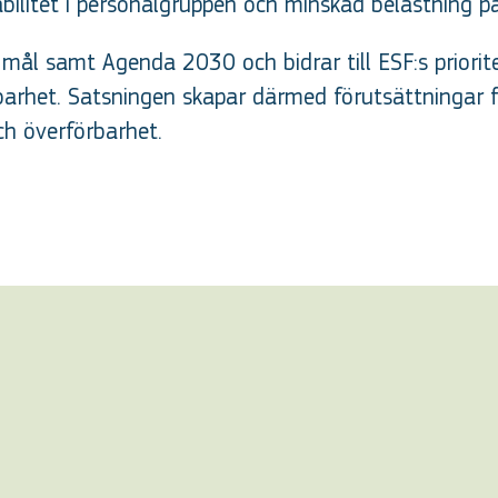
stabilitet i personalgruppen och minskad belastning 
a mål samt Agenda 2030 och bidrar till ESF:s priorit
barhet. Satsningen skapar därmed förutsättningar fö
ch överförbarhet.