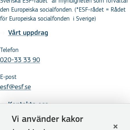
Svenska ESF-rådet* är myndigheten som förvaltar
den Europeiska socialfonden. (*ESF-rådet = Rådet
för Europeiska socialfonden
i Sverige
)
Vårt uppdrag
Telefon
020-33 33 90
E-post
esf@esf.se
Kontakta oss
Följ oss
Vi använder kakor
LinkedIn