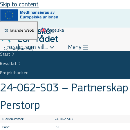
Skip to content
Engelska
Talande Webb
För dig som vill...
Meny
Sök
(övre rad)
Start
Resultat
Projektbanken
24-062-S03 – Partnerskap
Perstorp
24-062-S03
Diarienummer:
ESF+
Fond: