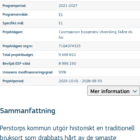
2021-2027
Programperiod:
E1
Programområde:
E1
Specifikt mål:
Coompanion Kooperativ Utveckling Skåne ek.
Projektägare:
för.
7164074325
Projektägare org.nr.:
9 469 822
Total projektbudget:
8 996 190
Beviljat ESF-stöd:
95%
Unionens medfinansieringsgrad:
2025-10-01 - 2028-09-30
Projektperiod:
Mer information
Sammanfattning
Perstorps kommun utgör historiskt en traditionell
bruksort som drabbats hårt av de senaste