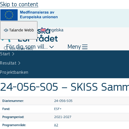
Skip to content
Engelska
Talande Webb
För dig som vill...
Meny
Sök
(övre rad)
Start
Resultat
Projektbanken
24-056-S05 – SKISS Samma
24-056-S05
Diarienummer:
ESF+
Fond:
2021-2027
Programperiod:
A2
Programområde: