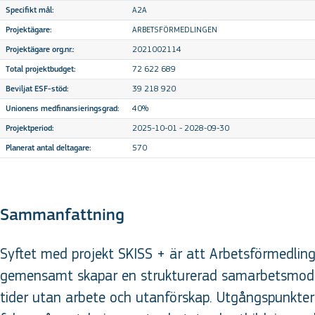
A2A
Specifikt mål:
ARBETSFÖRMEDLINGEN
Projektägare:
2021002114
Projektägare org.nr.:
72 622 689
Total projektbudget:
39 218 920
Beviljat ESF-stöd:
40%
Unionens medfinansieringsgrad:
2025-10-01 - 2028-09-30
Projektperiod:
570
Planerat antal deltagare:
Sammanfattning
Syftet med projekt SKISS + är att Arbetsförmedli
gemensamt skapar en strukturerad samarbetsmodel
tider utan arbete och utanförskap. Utgångspunkter 