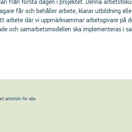
an från första dagen i projektet. Denna arbetsfoku
gare får och behåller arbete, klarar utbildning ell
tt arbete där vi uppmärksammar arbetsgivare på d
apade och samarbetsmodellen ska implementeras i 
t arbetsliv för alla