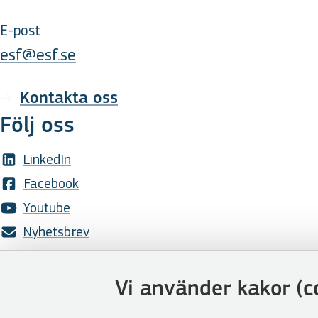
E-post
esf@esf.se
Kontakta oss
Följ oss
LinkedIn
Facebook
Youtube
Nyhetsbrev
Genvägar
Vi använder kakor (c
Webbshoppen
Lediga tjänster