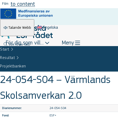
Skip to content
Film
Engelska
Talande Webb
För dig som vill...
Meny
Sök
(övre rad)
Start
Resultat
Projektbanken
24-054-S04 – Värmlands
Skolsamverkan 2.0
24-054-S04
Diarienummer:
ESF+
Fond: