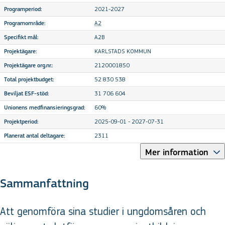
2021-2027
Programperiod:
A2
Programområde:
A2B
Specifikt mål:
KARLSTADS KOMMUN
Projektägare:
2120001850
Projektägare org.nr.:
52 830 538
Total projektbudget:
31 706 604
Beviljat ESF-stöd:
60%
Unionens medfinansieringsgrad:
2025-09-01 - 2027-07-31
Projektperiod:
2311
Planerat antal deltagare:
Mer information
Sammanfattning
Att genomföra sina studier i ungdomsåren och