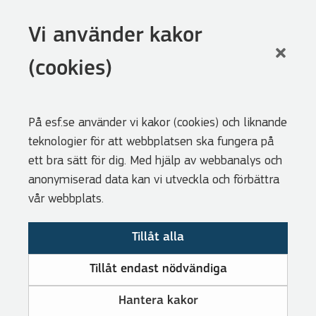
Följ oss
Vi använder kakor
LinkedIn
(cookies)
Facebook
Youtube
På esf.se använder vi kakor (cookies) och liknande
Nyhetsbrev
teknologier för att webbplatsen ska fungera på
Genvägar
ett bra sätt för dig. Med hjälp av webbanalys och
anonymiserad data kan vi utveckla och förbättra
Webbshoppen
vår webbplats.
Lediga tjänster
Tillåt alla
Press
Cookies
Tillåt endast nödvändiga
Visselblåsarfunktion
Hantera kakor
Tillgänglighetsredogörelse