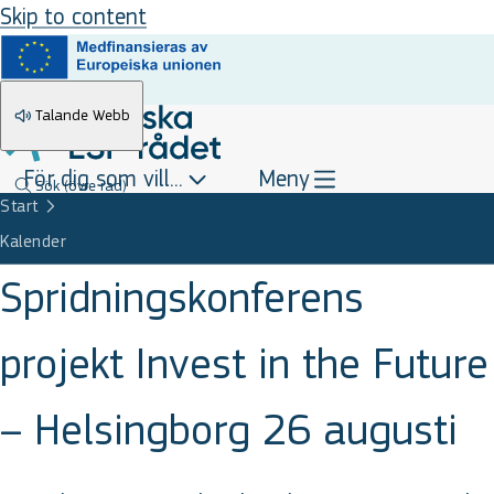
Skip to content
Talande Webb
För dig som vill...
Meny
Sök
(övre rad)
Start
Kalender
Spridningskonferens
projekt Invest in the Future
– Helsingborg 26 augusti