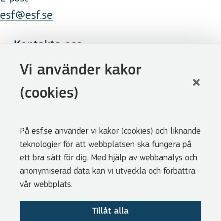
esf@esf.se
Kontakta oss
Följ oss
Vi använder kakor
LinkedIn
(cookies)
Facebook
Youtube
På esf.se använder vi kakor (cookies) och liknande
Nyhetsbrev
teknologier för att webbplatsen ska fungera på
Genvägar
ett bra sätt för dig. Med hjälp av webbanalys och
anonymiserad data kan vi utveckla och förbättra
Webbshoppen
vår webbplats.
Lediga tjänster
Tillåt alla
Press