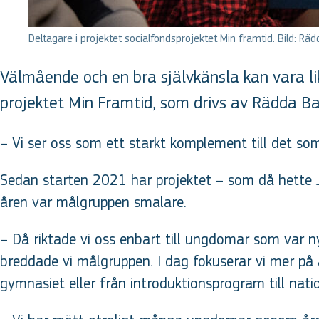
Deltagare i projektet socialfondsprojektet Min framtid. Bild: Rä
Välmående och en bra självkänsla kan vara lik
projektet Min Framtid, som drivs av Rädda B
– Vi ser oss som ett starkt komplement till det som
Sedan starten 2021 har projektet – som då hette J
åren var målgruppen smalare.
– Då riktade vi oss enbart till ungdomar som var 
breddade vi målgruppen. I dag fokuserar vi mer på a
gymnasiet eller från introduktionsprogram till nati