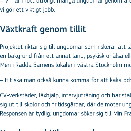
– Vi har mött otroligt många ungdomar genom åren 
vi gör ett viktigt jobb.
Växtkraft genom tillit
Projektet riktar sig till ungdomar som riskerar at
en bakgrund från ett annat land, psykisk ohälsa ell
Men i Rädda Barnens lokaler i västra Stockholm m
– Hit ska man också kunna komma för att käka och hä
CV-verkstäder, läxhjälp, intervjuträning och baris
sig ut till skolor och fritidsgårdar, där de möter un
Responsen är tydlig: ungdomar söker sig till Min F