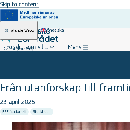
Skip to content
Engelska
Talande Webb
För dig som vill...
Meny
Sök
(övre rad)
Från utanförskap till framt
23 april 2025
ESF Nationellt
Stockholm