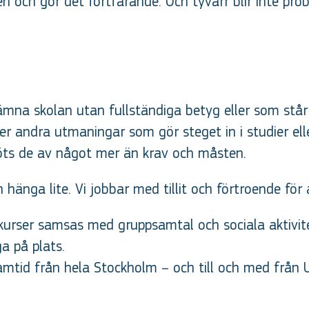
och gör det fortfarande. Och tyvärr blir inte prob
t lämna skolan utan fullständiga betyg eller som s
er andra utmaningar som gör steget in i studier ell
öts de av något mer än krav och måsten.
nga lite. Vi jobbar med tillit och förtroende för a
takurser samsas med gruppsamtal och sociala aktivi
ga på plats.
ramtid från hela Stockholm – och till och med från 