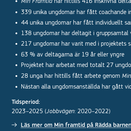
har hittills 416 inskrivna delt
Min Framtid
339 unika ungdomar har fått coachande in
44 unika ungdomar har fått individuellt s
138 ungdomar har deltagit i gruppsamtal vid
217 ungdomar har varit med i projektets so
63 % av deltagarna är 19 år eller yngre
Projektet har arbetat med totalt 27 ungdo
28 unga har hittills fått arbete genom
Min
Nästan alla ungdomsanställda har gått vidar
Tidsperiod:
2023–2025 (
: 2020–2022)
Jobbvägen
Läs mer om Min framtid på Rädda barne