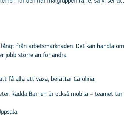
lemen för den här målgruppen färre, så vi ser att
tår långt från arbetsmarknaden. Det kan handla om
er jobb större än för andra.
tt få alla att växa, berättar Carolina.
teter. Rädda Barnen är också mobila – teamet tar
Uppsala.