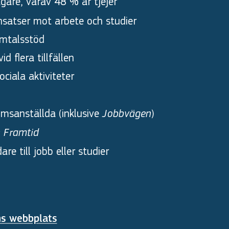
agare, varav 48 % är tjejer
satser mot arbete och studier
amtalsstöd
 flera tillfällen
ciala aktiviteter
msanställda (inklusive
)
Jobbvägen
 Framtid
e till jobb eller studier
ns webbplats