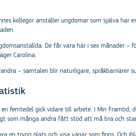
 hennes kollegor anställer ungdomar som själva har e
naden.
ngdomsanställda. De får vara här i sex månader – f
säger Carolina.
andra – samtalen blir naturligare, språkbarriärer 
tistik
n femtedel gick vidare till arbete. I Min Framtid, 
digt som många andra fått stöd att må bra och stan
ra en trygg plats och visa vägar som finns. Och ibl