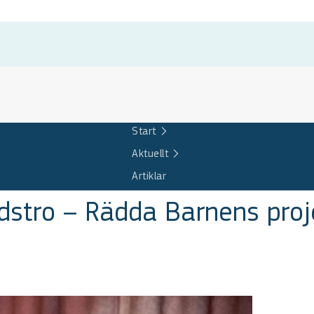
Start
Aktuellt
Artiklar
idstro – Rädda Barnens proj