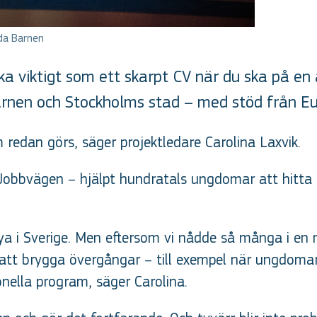
dda Barnen
a viktigt som ett skarpt CV när du ska på en a
arnen och Stockholms stad – med stöd från Eu
 redan görs, säger projektledare Carolina Laxvik.
obbvägen – hjälpt hundratals ungdomar att hitta ri
nya i Sverige. Men eftersom vi nådde så många i en
tt brygga övergångar – till exempel när ungdomar fa
onella program, säger Carolina.