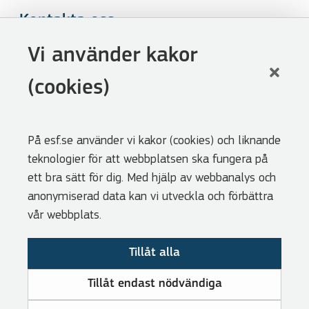
Kontakta oss
Följ oss
Vi använder kakor
LinkedIn
(cookies)
Facebook
Youtube
På esf.se använder vi kakor (cookies) och liknande
Nyhetsbrev
teknologier för att webbplatsen ska fungera på
Genvägar
ett bra sätt för dig. Med hjälp av webbanalys och
anonymiserad data kan vi utveckla och förbättra
Webbshoppen
vår webbplats.
Lediga tjänster
Tillåt alla
Press
Cookies
Tillåt endast nödvändiga
Visselblåsarfunktion