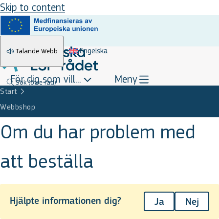
Skip to content
Engelska
Talande Webb
För dig som vill...
Meny
Sök
(övre rad)
Start
Webbshop
Om du har problem med
att beställa
Hjälpte informationen dig?
Ja
Nej