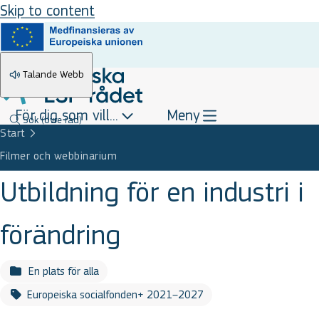
Skip to content
Talande Webb
För dig som vill...
Meny
Sök
(övre rad)
Start
Filmer och webbinarium
Utbildning för en industri i
förändring
En plats för alla
Europeiska socialfonden+ 2021–2027