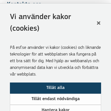
Kontakta oss
Följ oss
Vi använder kakor
LinkedIn
(cookies)
Facebook
Youtube
På esf.se använder vi kakor (cookies) och liknande
Nyhetsbrev
teknologier för att webbplatsen ska fungera på
Genvägar
ett bra sätt för dig. Med hjälp av webbanalys och
anonymiserad data kan vi utveckla och förbättra
Webbshoppen
vår webbplats.
Lediga tjänster
Tillåt alla
Press
Cookies
Tillåt endast nödvändiga
Visselblåsarfunktion
Hantera kakor