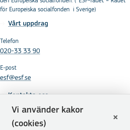
den Europeiska socialfonden. (*ESF-rådet = Rådet
för Europeiska socialfonden
i Sverige
)
Vårt uppdrag
Telefon
020-33 33 90
E-post
esf@esf.se
Kontakta oss
Följ oss
Vi använder kakor
LinkedIn
(cookies)