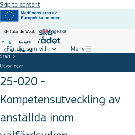
Skip to content
Engelska
Talande Webb
För dig som vill...
Meny
Sök
(övre rad)
Start
Utlysningar
25-020 -
Kompetensutveckling av
anställda inom