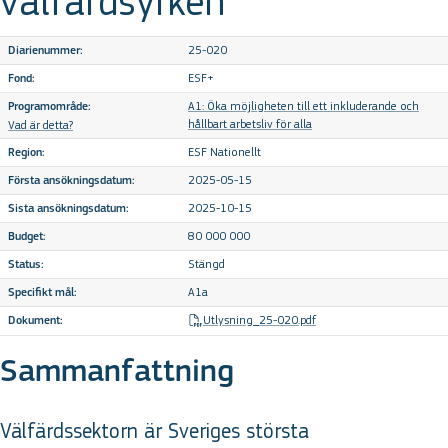
välfärdsyrken
25-020
Diarienummer:
ESF+
Fond:
A1: Öka möjligheten till ett inkluderande och
Programområde:
hållbart arbetsliv för alla
Vad är detta?
ESF Nationellt
Region:
2025-05-15
Första ansökningsdatum:
2025-10-15
Sista ansökningsdatum:
80 000 000
Budget:
Stängd
Status:
A1a
Specifikt mål:
Utlysning_25-020.pdf
Dokument:
Sammanfattning
Välfärdssektorn är Sveriges största