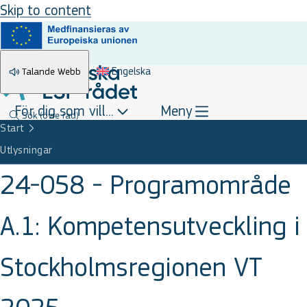
Skip to content
Engelska
Talande Webb
För dig som vill...
Meny
Sök
(övre rad)
Start
Utlysningar
24-058 - Programområde
A.1: Kompetensutveckling i
Stockholmsregionen VT