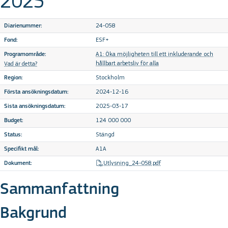
2025
24-058
Diarienummer:
ESF+
Fond:
A1: Öka möjligheten till ett inkluderande och
Programområde:
hållbart arbetsliv för alla
Vad är detta?
Stockholm
Region:
2024-12-16
Första ansökningsdatum:
2025-03-17
Sista ansökningsdatum:
124 000 000
Budget:
Stängd
Status:
A1A
Specifikt mål:
Utlysning_24-058.pdf
Dokument:
Sammanfattning
Bakgrund