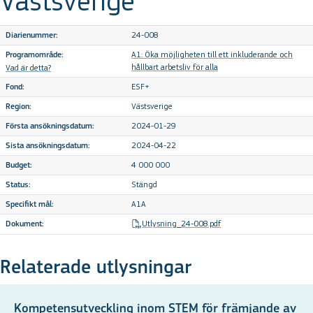
Västsverige
24-008
Diarienummer:
A1: Öka möjligheten till ett inkluderande och
Programområde:
hållbart arbetsliv för alla
Vad är detta?
ESF+
Fond:
Västsverige
Region:
2024-01-29
Första ansökningsdatum:
2024-04-22
Sista ansökningsdatum:
4 000 000
Budget:
Stängd
Status:
A1A
Specifikt mål:
Utlysning_24-008.pdf
Dokument:
Relaterade utlysningar
Kompetensutveckling inom STEM för främjande av