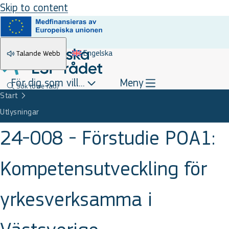
Skip to content
Engelska
Talande Webb
För dig som vill...
Meny
Sök
(övre rad)
Start
Utlysningar
24-008 - Förstudie POA1:
Kompetensutveckling för
yrkesverksamma i