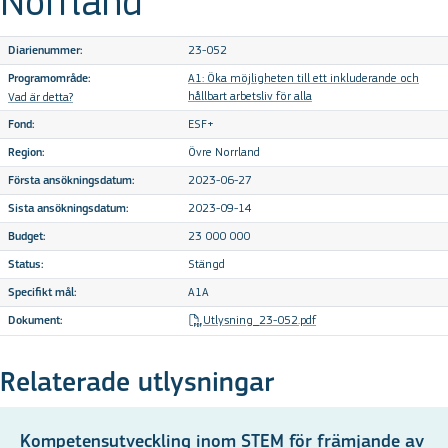
Norrland
23-052
Diarienummer:
A1: Öka möjligheten till ett inkluderande och
Programområde:
hållbart arbetsliv för alla
Vad är detta?
ESF+
Fond:
Övre Norrland
Region:
2023-06-27
Första ansökningsdatum:
2023-09-14
Sista ansökningsdatum:
23 000 000
Budget:
Stängd
Status:
A1A
Specifikt mål:
Utlysning_23-052.pdf
Dokument:
Relaterade utlysningar
Kompetensutveckling inom STEM för främjande av