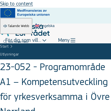
Skip to content
Engelska
Talande Webb
För dig som vill...
Meny
Sök
(övre rad)
Start
Utlysningar
23-052 - Programområde
A1 – Kompetensutveckling
för yrkesverksamma i Övre