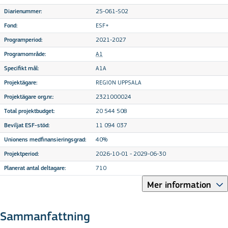
25-061-S02
Diarienummer:
ESF+
Fond:
2021-2027
Programperiod:
A1
Programområde:
A1A
Specifikt mål:
REGION UPPSALA
Projektägare:
2321000024
Projektägare org.nr.:
20 544 508
Total projektbudget:
11 094 037
Beviljat ESF-stöd:
40%
Unionens medfinansieringsgrad:
2026-10-01 - 2029-06-30
Projektperiod:
710
Planerat antal deltagare:
Mer information
Sammanfattning