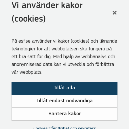
Följ oss
Vi använder kakor
LinkedIn
(cookies)
Facebook
Youtube
På esf.se använder vi kakor (cookies) och liknande
Nyhetsbrev
teknologier för att webbplatsen ska fungera på
Genvägar
ett bra sätt för dig. Med hjälp av webbanalys och
anonymiserad data kan vi utveckla och förbättra
Webbshoppen
vår webbplats.
Lediga tjänster
Tillåt alla
Press
Cookies
Tillåt endast nödvändiga
Visselblåsarfunktion
Hantera kakor
Tillgänglighetsredogörelse
Om GDPR
Cookies
Offentlighet och sekretess