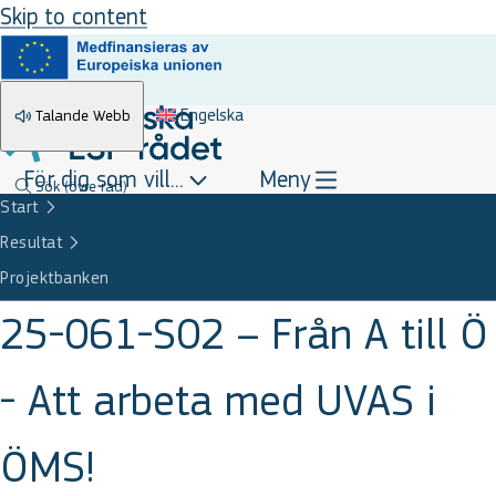
Skip to content
Engelska
Talande Webb
För dig som vill...
Meny
Sök
(övre rad)
Start
Resultat
Projektbanken
25-061-S02 – Från A till Ö
- Att arbeta med UVAS i
ÖMS!