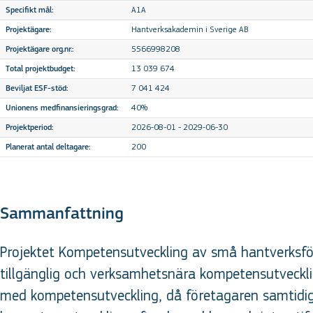
A1A
Specifikt mål:
Hantverksakademin i Sverige AB
Projektägare:
5566998208
Projektägare org.nr.:
13 039 674
Total projektbudget:
7 041 424
Beviljat ESF-stöd:
40%
Unionens medfinansieringsgrad:
2026-08-01 - 2029-06-30
Projektperiod:
200
Planerat antal deltagare:
Sammanfattning
Projektet Kompetensutveckling av små hantverksfö
tillgänglig och verksamhetsnära kompetensutveckli
med kompetensutveckling, då företagaren samtidigt 