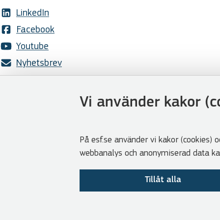
LinkedIn
Facebook
Youtube
Nyhetsbrev
Genvägar
Vi använder kakor (c
Webbshoppen
Lediga tjänster
Press
På esf.se använder vi kakor (cookies) o
webbanalys och anonymiserad data kan 
Cookies
Visselblåsarfunktion
Tillåt alla
Tillgänglighetsredogörelse
Om GDPR