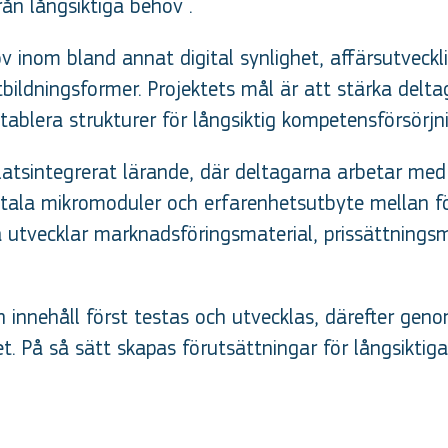
ån långsiktiga behov .
v inom bland annat digital synlighet, affärsutveckl
tbildningsformer. Projektets mål är att stärka de
tablera strukturer för långsiktig kompetensförsörjn
atsintegrerat lärande, där deltagarna arbetar med
tala mikromoduler och erfarenhetsutbyte mellan fö
a utvecklar marknadsföringsmaterial, prissättningsm
h innehåll först testas och utvecklas, därefter geno
t. På så sätt skapas förutsättningar för långsiktig