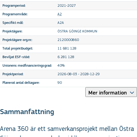
2021-2027
Programperiod:
A2
Programområde:
A2A
Specifikt mål:
ÖSTRA GÖINGE KOMMUN
Projektägare:
2120000860
Projektägare org.nr.:
11 681 128
Total projektbudget:
6 281 128
Beviljat ESF-stöd:
40%
Unionens medfinansieringsgrad:
2026-08-03 - 2028-12-29
Projektperiod:
90
Planerat antal deltagare:
Mer information
Sammanfattning
Arena 360 är ett samverkansprojekt mellan Östra