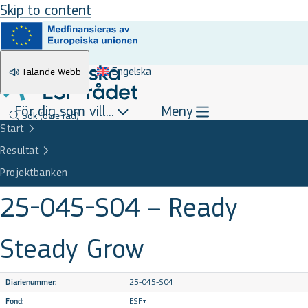
Skip to content
Engelska
Talande Webb
För dig som vill...
Meny
Sök
(övre rad)
Start
Resultat
Projektbanken
25-045-S04 – Ready
Steady Grow
25-045-S04
Diarienummer:
ESF+
Fond: