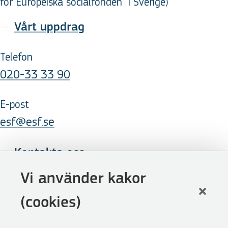
för Europeiska socialfonden
i Sverige
)
Vårt uppdrag
Telefon
020-33 33 90
E-post
esf@esf.se
Kontakta oss
Följ oss
Vi använder kakor
LinkedIn
(cookies)
Facebook