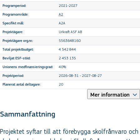
2021-2027
Programperiod:
A2
Programområde:
A2A
Specifikt mål:
Urkraft ASF AB
Projektägare:
5563648160
Projektägare org.nr.:
4 542 844
Total projektbudget:
2 453 135
Beviljat ESF-stöd:
40%
Unionens medfinansieringsgrad:
2026-08-31 - 2027-08-27
Projektperiod:
20
Planerat antal deltagare:
Mer information
Sammanfattning
Projektet syftar till att förebygga skolfrånvaro och