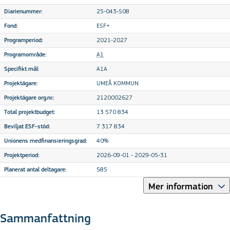
25-043-S08
Diarienummer:
ESF+
Fond:
2021-2027
Programperiod:
A1
Programområde:
A1A
Specifikt mål:
UMEÅ KOMMUN
Projektägare:
2120002627
Projektägare org.nr.:
13 570 834
Total projektbudget:
7 317 834
Beviljat ESF-stöd:
40%
Unionens medfinansieringsgrad:
2026-09-01 - 2029-05-31
Projektperiod:
585
Planerat antal deltagare:
Mer information
Sammanfattning