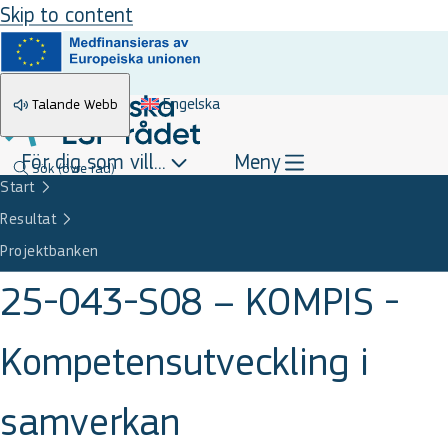
Skip to content
Engelska
Talande Webb
För dig som vill...
Meny
Sök
(övre rad)
Start
Resultat
Projektbanken
25-043-S08 – KOMPIS -
Kompetensutveckling i
samverkan