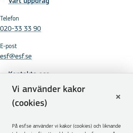
Vårt uppdrag
Telefon
020-33 33 90
E-post
esf@esf.se
Kontakta oss
Följ oss
Vi använder kakor
LinkedIn
(cookies)
Facebook
Youtube
På esf.se använder vi kakor (cookies) och liknande
Nyhetsbrev