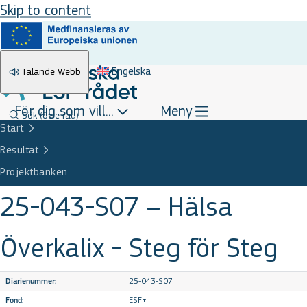
Skip to content
Engelska
Talande Webb
För dig som vill...
Meny
Sök
(övre rad)
Start
Resultat
Projektbanken
25-043-S07 – Hälsa
Överkalix - Steg för Steg
25-043-S07
Diarienummer:
ESF+
Fond: