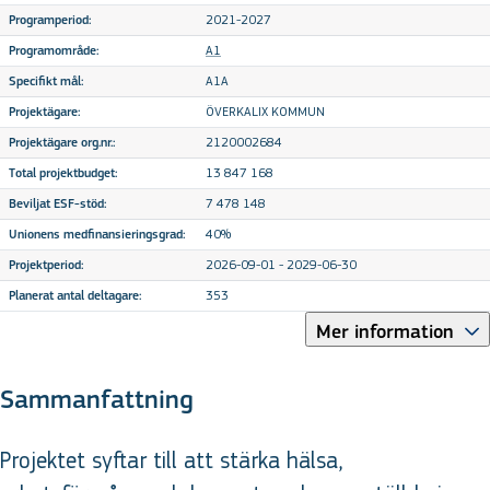
2021-2027
Programperiod:
A1
Programområde:
A1A
Specifikt mål:
ÖVERKALIX KOMMUN
Projektägare:
2120002684
Projektägare org.nr.:
13 847 168
Total projektbudget:
7 478 148
Beviljat ESF-stöd:
40%
Unionens medfinansieringsgrad:
2026-09-01 - 2029-06-30
Projektperiod:
353
Planerat antal deltagare:
Mer information
Sammanfattning
Projektet syftar till att stärka hälsa,