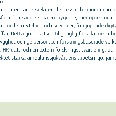
n.
ch hantera arbetsrelaterad stress och trauma i amb
förmåga samt skapa en tryggare, mer öppen och in
r med storytelling och scenarier, fördjupande digi
far. Detta gör insatsen tillgänglig för alla medarbet
ygghet och ge personalen forskningsbaserade verkty
r, HR-data och en extern forskningsutvärdering, och 
ektet stärka ambulanssjukvårdens arbetsmiljö, jäms