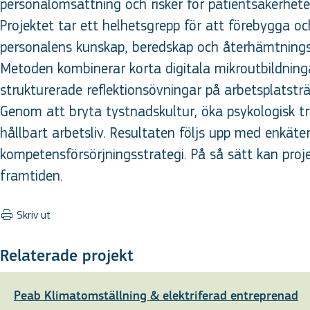
personalomsättning och risker för patientsäkerhete
Projektet tar ett helhetsgrepp för att förebygga o
personalens kunskap, beredskap och återhämtnings
Metoden kombinerar korta digitala mikroutbildninga
strukturerade reflektionsövningar på arbetsplatsträf
Genom att bryta tystnadskultur, öka psykologisk tr
hållbart arbetsliv. Resultaten följs upp med enkäte
kompetensförsörjningsstrategi. På så sätt kan proj
framtiden.
Skriv ut
Relaterade projekt
Peab Klimatomställning & elektriferad entreprenad