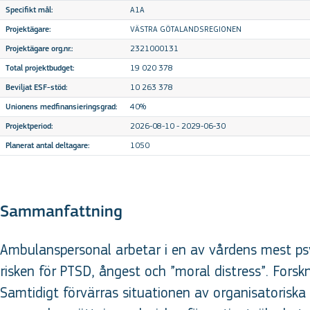
A1A
Specifikt mål:
VÄSTRA GÖTALANDSREGIONEN
Projektägare:
2321000131
Projektägare org.nr.:
19 020 378
Total projektbudget:
10 263 378
Beviljat ESF-stöd:
40%
Unionens medfinansieringsgrad:
2026-08-10 - 2029-06-30
Projektperiod:
1050
Planerat antal deltagare:
Sammanfattning
Ambulanspersonal arbetar i en av vårdens mest psyk
risken för PTSD, ångest och ”moral distress”. For
Samtidigt förvärras situationen av organisatoriska 