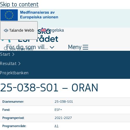
Skip to content
Engelska
Talande Webb
För dig som vill...
Meny
Sök
(övre rad)
Start
Resultat
Projektbanken
25-038-S01 – ORAN
25-038-S01
Diarienummer:
ESF+
Fond:
2021-2027
Programperiod:
A1
Programområde: