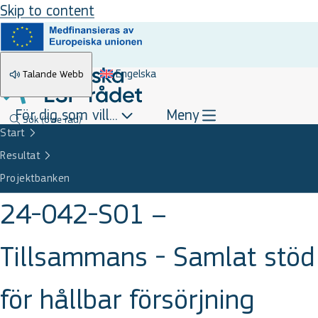
Skip to content
Engelska
Talande Webb
För dig som vill...
Meny
Sök
(övre rad)
Start
Resultat
Projektbanken
24-042-S01 –
Tillsammans - Samlat stöd
för hållbar försörjning