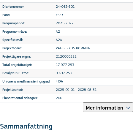
24-042-S01
Diarienummer:
ESF+
Fond:
2021-2027
Programperiod:
A2
Programområde:
A2A
Specifikt mål:
VAGGERYDS KOMMUN
Projektägare:
2120000522
Projektägare org.nr.:
17 977 253
Total projektbudget:
9 697 253
Beviljat ESF-stöd:
40%
Unionens medfinansieringsgrad:
2025-09-01 - 2028-08-31
Projektperiod:
200
Planerat antal deltagare:
Mer information
Sammanfattning