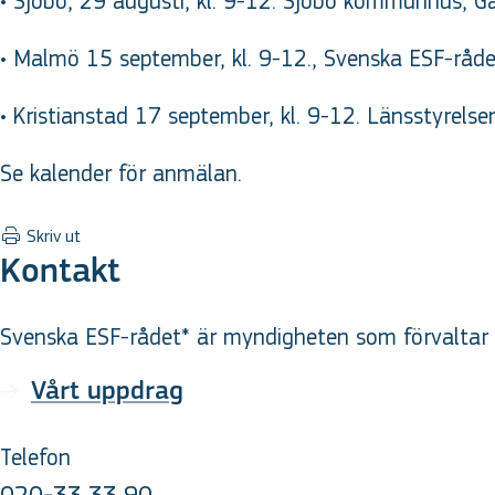
• Sjöbo, 29 augusti, kl. 9-12. Sjöbo kommunhus, G
• Malmö 15 september, kl. 9-12., Svenska ESF-råd
• Kristianstad 17 september, kl. 9-12. Länsstyrelse
Se kalender för anmälan.
Skriv ut
Kontakt
Svenska ESF-rådet* är myndigheten som förvaltar d
Vårt uppdrag
Telefon
020-33 33 90