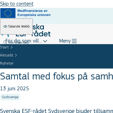
Skip to content
Talande Webb
För dig som vill...
Meny
Sök
(övre rad)
Start
Aktuellt
Nyheter
Samtal med fokus på samh
13 juni 2025
Sydsverige
Svenska ESF-rådet Sydsverige bjuder tillsam