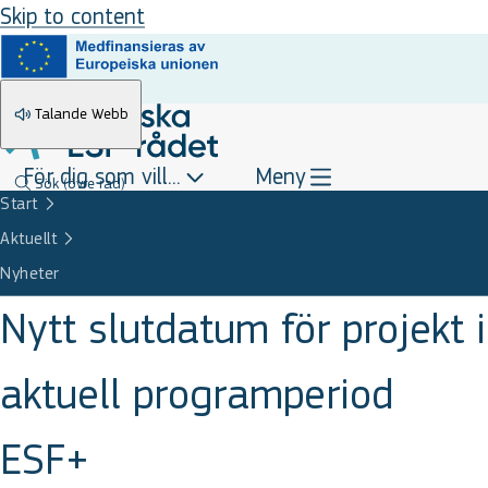
Skip to content
Talande Webb
För dig som vill...
Meny
Sök
(övre rad)
Start
Aktuellt
Nyheter
Nytt slutdatum för projekt i
aktuell programperiod
ESF+