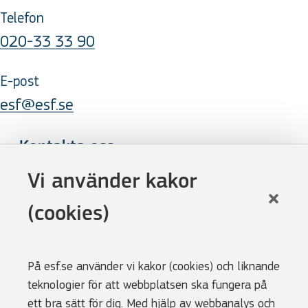
Telefon
020-33 33 90
E-post
esf@esf.se
Kontakta oss
Följ oss
Vi använder kakor
LinkedIn
(cookies)
Facebook
Youtube
På esf.se använder vi kakor (cookies) och liknande
Nyhetsbrev
teknologier för att webbplatsen ska fungera på
Genvägar
ett bra sätt för dig. Med hjälp av webbanalys och