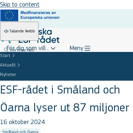
Skip to content
Talande Webb
För dig som vill...
Meny
Sök
(övre rad)
Start
Aktuellt
Nyheter
ESF-rådet i Småland och
Öarna lyser ut 87 miljoner
16 oktober 2024
Småland och Öarna