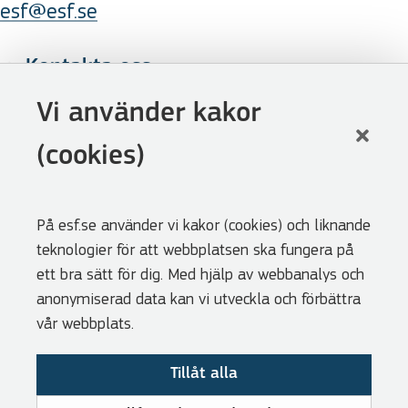
esf@esf.se
Kontakta oss
Följ oss
Vi använder kakor
LinkedIn
(cookies)
Facebook
Youtube
På esf.se använder vi kakor (cookies) och liknande
Nyhetsbrev
teknologier för att webbplatsen ska fungera på
Genvägar
ett bra sätt för dig. Med hjälp av webbanalys och
anonymiserad data kan vi utveckla och förbättra
Webbshoppen
vår webbplats.
Lediga tjänster
Tillåt alla
Press