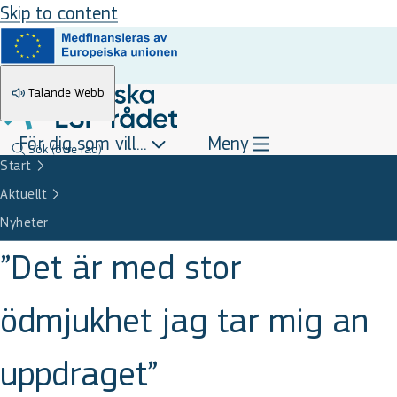
Skip to content
Talande Webb
För dig som vill...
Meny
Sök
(övre rad)
Start
Aktuellt
Nyheter
”Det är med stor
ödmjukhet jag tar mig an
uppdraget”